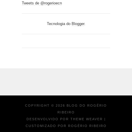
Tweets de @rogerioecn
Tecnologia do
Blogger
.
COPYRIGHT ©
2026
BLOG DO ROGÉRIO
RIBEIRO
DESENVOLVIDO POR
THEME WEAVER
|
CUSTOMIZADO POR ROGÉRIO RIBEIRO