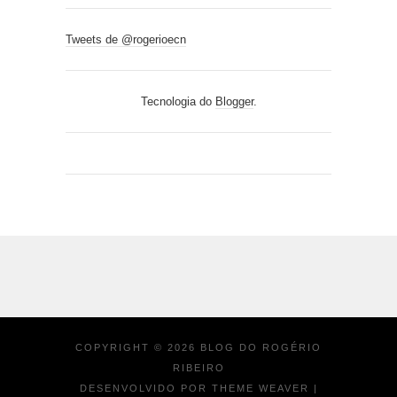
Tweets de @rogerioecn
Tecnologia do
Blogger
.
COPYRIGHT ©
2026
BLOG DO ROGÉRIO
RIBEIRO
DESENVOLVIDO POR
THEME WEAVER
|