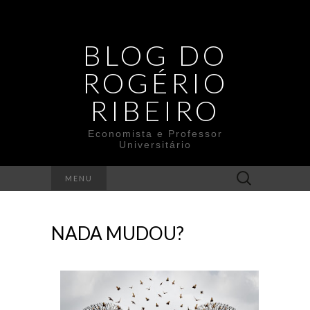
BLOG DO
ROGÉRIO
RIBEIRO
Economista e Professor
Universitário
Search
MENU
for:
NADA MUDOU?