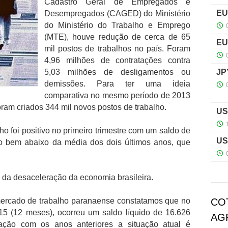
Cadastro Geral de Empregados e
Desempregados (CAGED) do Ministério
do Ministério do Trabalho e Emprego
(MTE), houve redução de cerca de 65
mil postos de trabalhos no país. Foram
4,96 milhões de contratações contra
5,03 milhões de desligamentos ou
demissões. Para ter uma ideia
comparativa no mesmo período de 2013
oram criados 344 mil novos postos de trabalho.
 foi positivo no primeiro trimestre com um saldo de
to bem abaixo da média dos dois últimos anos, que
 da desaceleração da economia brasileira.
mercado de trabalho paranaense constatamos que no
CO
15 (12 meses), ocorreu um saldo líquido de 16.626
AG
ação com os anos anteriores a situação atual é