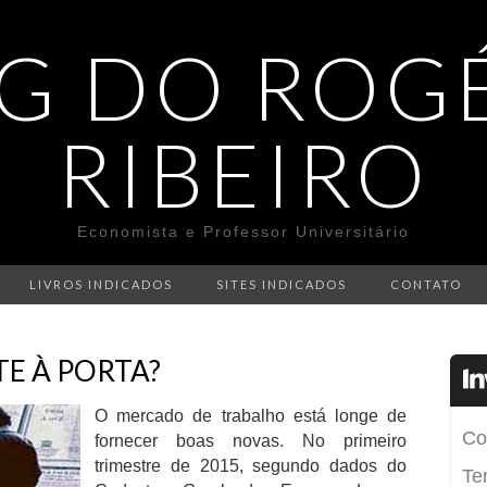
G DO ROG
RIBEIRO
Economista e Professor Universitário
LIVROS INDICADOS
SITES INDICADOS
CONTATO
E À PORTA?
O mercado de trabalho está longe de
fornecer boas novas. No primeiro
trimestre de 2015, segundo dados do