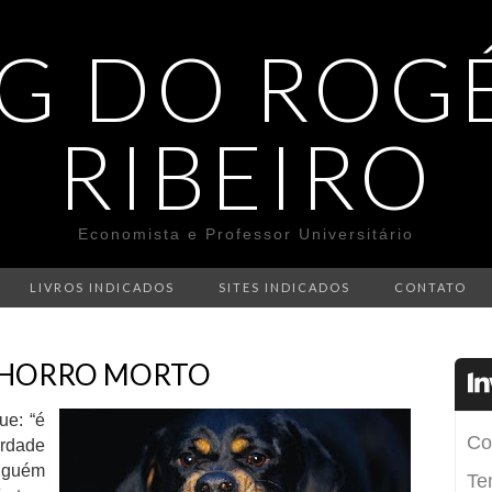
G DO ROG
RIBEIRO
Economista e Professor Universitário
LIVROS INDICADOS
SITES INDICADOS
CONTATO
CHORRO MORTO
ue: “é
erdade
nguém