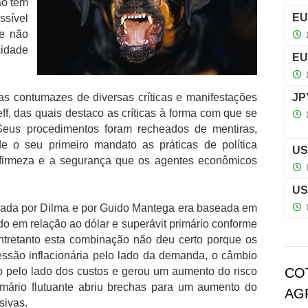
ão tem
sível
e não
idade
s contumazes de diversas críticas e manifestações
f, das quais destaco as críticas à forma com que se
 Seus procedimentos foram recheados de mentiras,
e o seu primeiro mandato as práticas de política
irmeza e a segurança que os agentes econômicos
hada por Dilma e por Guido Mantega era baseada em
do em relação ao dólar e superávit primário conforme
tretanto esta combinação não deu certo porque os
ressão inflacionária pelo lado da demanda, o câmbio
ão pelo lado dos custos e gerou um aumento do risco
CO
primário flutuante abriu brechas para um aumento do
AG
sivas.