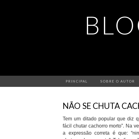
BLO
PRINCIPAL
SOBRE O AUTOR
NÃO SE CHUTA CA
Tem um ditado popular que diz q
fácil chutar cachorro morto”. Na v
a expressão correta é que: “ni