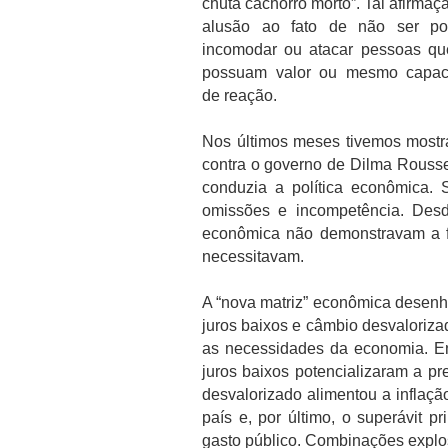
chuta cachorro morto”. Tal afirmaç
alusão ao fato de não ser pos
incomodar ou atacar pessoas qu
possuam valor ou mesmo capac
de reação.
Nos últimos meses tivemos mostra
contra o governo de Dilma Roussef
conduzia a política econômica.
omissões e incompetência. Desd
econômica não demonstravam a f
necessitavam.
A “nova matriz” econômica desen
juros baixos e câmbio desvaloriza
as necessidades da economia. En
juros baixos potencializaram a p
desvalorizado alimentou a inflaç
país e, por último, o superávit 
gasto público. Combinações explo