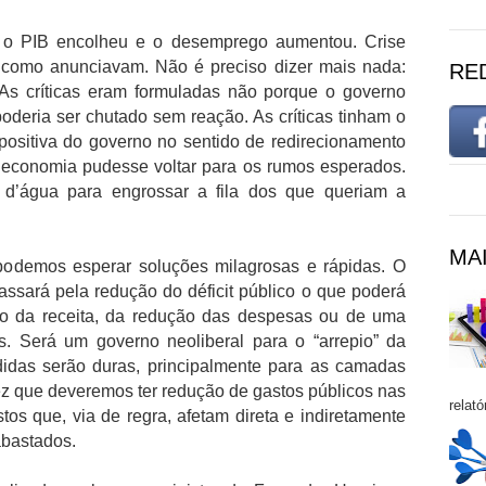
, o PIB encolheu e o desemprego aumentou. Crise
 como anunciavam. Não é preciso dizer mais nada:
RE
 As críticas eram formuladas não porque o governo
oderia ser chutado sem reação. As críticas tinham o
positiva do governo no sentido de redirecionamento
 economia pudesse voltar para os rumos esperados.
a d’água para engrossar a fila dos que queriam a
MAI
demos esperar soluções milagrosas e rápidas. O
ssará pela redução do déficit público o que poderá
to da receita, da redução das despesas ou de uma
s. Será um governo neoliberal para o “arrepio” da
idas serão duras, principalmente para as camadas
z que deveremos ter redução de gastos públicos nas
relató
os que, via de regra, afetam direta e indiretamente
abastados.