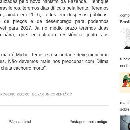
alizadas pelo novo ministro da Fazenda, Henrique
rasileiros, teremos dias difíceis pela frente. Teremos
azo, ainda em 2016, cortes em despesas públicas,
compo
to de preços e de desemprego para podermos
Brasil
ível para 2017. Já no médio prazo teremos duas
enciária, que encontrarão resistência junto aos
 mão é Michel Temer e a sociedade deve monitorar,
funci
ções. Não devemos mais nos preocupar com Dilma
confo
 chuta cachorro morto”.
R
ROGÉRIO RIBEIRO
|
DEIXAR UM COMENTÁRIO
matur
sobre 
Página inicial
Postagem mais antiga