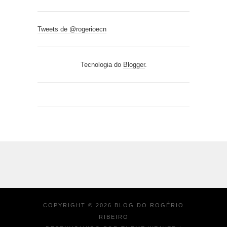
Tweets de @rogerioecn
Tecnologia do
Blogger
.
COPYRIGHT ©
2026
BLOG DO ROGÉRIO
RIBEIRO