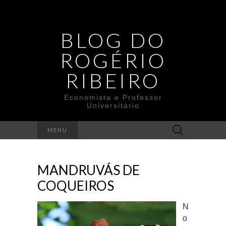
BLOG DO
ROGÉRIO
RIBEIRO
Economista e Professor
Universitário
Search
MENU
for:
MANDRUVÁS DE
COQUEIROS
N
o