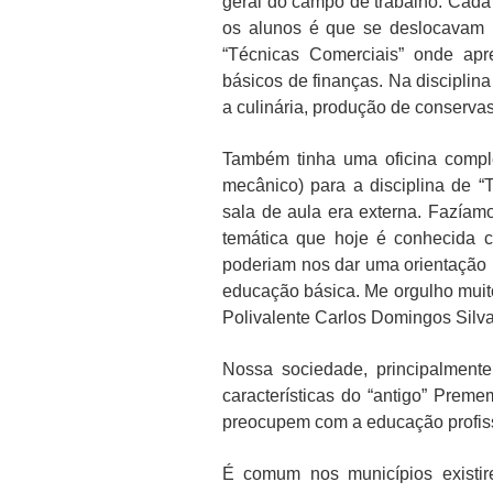
geral do campo de trabalho. Cada 
os alunos é que se deslocavam 
“Técnicas Comerciais” onde apr
básicos de finanças. Na disciplina
a culinária, produção de conservas
Também tinha uma oficina comple
mecânico) para a disciplina de “T
sala de aula era externa. Fazíam
temática que hoje é conhecida 
poderiam nos dar uma orientação p
educação básica. Me orgulho muit
Polivalente Carlos Domingos Silva
Nossa sociedade, principalment
características do “antigo” Prem
preocupem com a educação profiss
É comum nos municípios existi