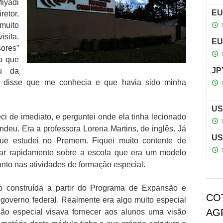
iyadi
etor,
muito
sita.
ores”
a que
u da
la disse que me conhecia e que havia sido minha
ci de imediato, e perguntei onde ela tinha lecionado
deu. Era a professora Lorena Martins, de inglês. Já
ue estudei no Premem. Fiquei muito contente de
sar rapidamente sobre a escola que era um modelo
nto nas atividades de formação especial.
do construída a partir do Programa de Expansão e
CO
governo federal. Realmente era algo muito especial
AG
ção especial visava fornecer aos alunos uma visão