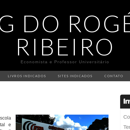
G DO ROG
RIBEIRO
Economista e Professor Universitário
LIVROS INDICADOS
SITES INDICADOS
CONTATO
Escola
tal e