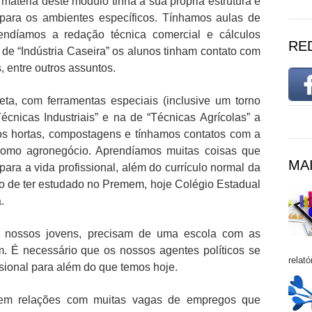
matéria deste módulo tinha a sua própria estrutura e
para os ambientes específicos. Tínhamos aulas de
endíamos a redação técnica comercial e cálculos
RE
 de “Indústria Caseira” os alunos tinham contato com
, entre outros assuntos.
ta, com ferramentas especiais (inclusive um torno
écnicas Industriais” e na de “Técnicas Agrícolas” a
os hortas, compostagens e tínhamos contatos com a
como agronegócio. Aprendíamos muitas coisas que
MAI
ara a vida profissional, além do currículo normal da
o de ter estudado no Premem, hoje Colégio Estadual
.
e nossos jovens, precisam de uma escola com as
em. É necessário que os nossos agentes políticos se
relató
ional para além do que temos hoje.
rem relações com muitas vagas de empregos que