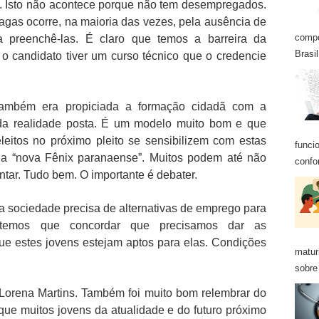
 Isto não acontece porque não tem desempregados.
gas ocorre, na maioria das vezes, pela ausência de
compo
ra preenchê-las. É claro que temos a barreira da
Brasil
 o candidato tiver um curso técnico que o credencie
 também era propiciada a formação cidadã com a
 da realidade posta. É um modelo muito bom e que
eleitos no próximo pleito se sensibilizem com estas
funci
a “nova Fênix paranaense”. Muitos podem até não
confo
entar. Tudo bem. O importante é debater.
a sociedade precisa de alternativas de emprego para
temos que concordar que precisamos dar as
ue estes jovens estejam aptos para elas. Condições
matur
sobre 
 Lorena Martins. Também foi muito bom relembrar do
ue muitos jovens da atualidade e do futuro próximo