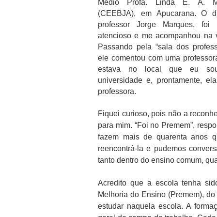
Médio Profa. Linda E. A. M
(CEEBJA), em Apucarana. O dir
professor Jorge Marques, foi 
atencioso e me acompanhou na vi
Passando pela “sala dos profess
ele comentou com uma professor
estava no local que eu so
universidade e, prontamente, e
professora.
Fiquei curioso, pois não a reconhe
para mim. “Foi no Premem”, respon
fazem mais de quarenta anos q
reencontrá-la e pudemos conver
tanto dentro do ensino comum, qua
Acredito que a escola tenha si
Melhoria do Ensino (Premem), do 
estudar naquela escola. A forma