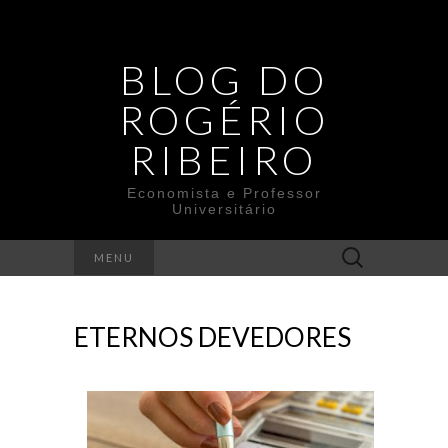
BLOG DO
ROGÉRIO
RIBEIRO
Economista e Professor
Universitário
Search
MENU
for:
ETERNOS DEVEDORES