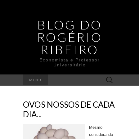
BLOG DO
ROGÉRIO
RIBEIRO
Economista e Professor
Universitário
Search
MENU
for:
OVOS NOSSOS DE CADA
DIA...
Mesmo
considerando