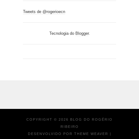
Tweets de @rogerioecn
Tecnologia do
Blogger
.
COPYRIGHT ©
2026
BLOG DO ROGÉRIO
RIBEIRO
DESENVOLVIDO POR
THEME WEAVER
|