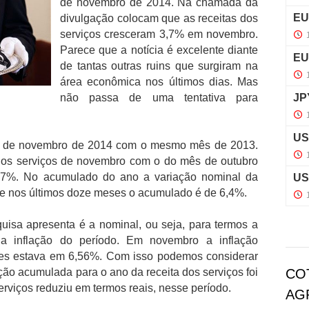
de novembro de 2014. Na chamada da
divulgação colocam que as receitas dos
serviços cresceram 3,7% em novembro.
Parece que a notícia é excelente diante
de tantas outras ruins que surgiram na
área econômica nos últimos dias. Mas
não passa de uma tentativa para
s de novembro de 2014 com o mesmo mês de 2013.
dos serviços de novembro com o do mês de outubro
1,7%. No acumulado do ano a variação nominal da
% e nos últimos doze meses o acumulado é de 6,4%.
isa apresenta é a nominal, ou seja, para termos a
 a inflação do período. Em novembro a inflação
es estava em 6,56%. Com isso podemos considerar
ão acumulada para o ano da receita dos serviços foi
CO
serviços reduziu em termos reais, nesse período.
AG