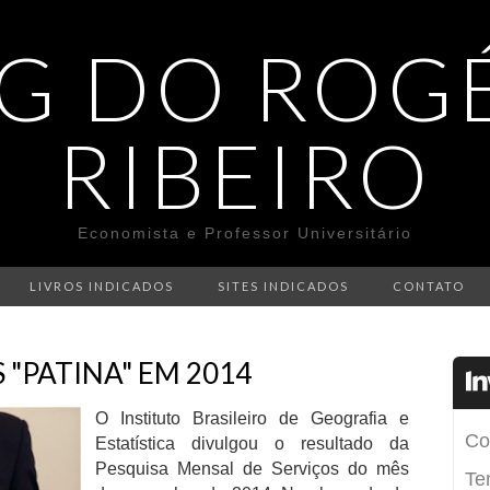
G DO ROG
RIBEIRO
Economista e Professor Universitário
LIVROS INDICADOS
SITES INDICADOS
CONTATO
 "PATINA" EM 2014
O Instituto Brasileiro de Geografia e
Estatística divulgou o resultado da
Pesquisa Mensal de Serviços do mês