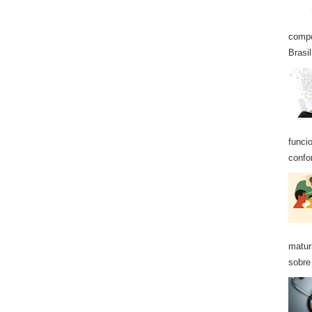
compo
Brasil
funci
confo
matur
sobre 