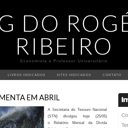
G DO ROG
RIBEIRO
Economista e Professor Universitário
LIVROS INDICADOS
SITES INDICADOS
CONTATO
UMENTA EM ABRIL
A Secretaria do Tesouro Nacional
(STN) divulgou hoje (25/05)
o Relatório Mensal da Dívida