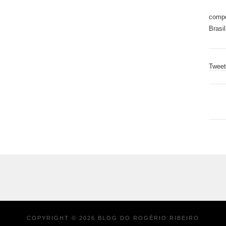
compo
Brasil
Tweet
COPYRIGHT ©
2026
BLOG DO ROGÉRIO RIBEIRO