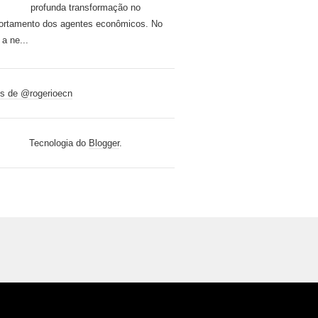
profunda transformação no
rtamento dos agentes econômicos. No
 a ne...
s de @rogerioecn
Tecnologia do
Blogger
.