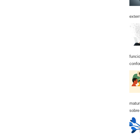
exter
funci
confo
matur
sobre 