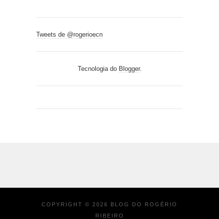
Tweets de @rogerioecn
Tecnologia do
Blogger
.
COPYRIGHT ©
2026
BLOG DO ROGÉRIO
RIBEIRO