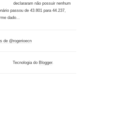
declararam não possuir nenhum
onário passou de 43.801 para 44.237,
rme dado...
s de @rogerioecn
Tecnologia do
Blogger
.