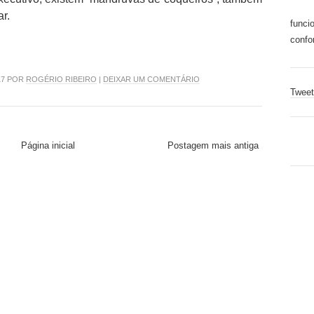
ar.
funci
confo
17 POR
ROGÉRIO RIBEIRO
|
DEIXAR UM COMENTÁRIO
Tweet
Página inicial
Postagem mais antiga