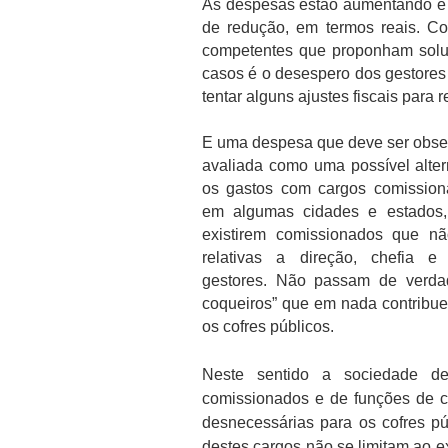
As despesas estão aumentando e 
de redução, em termos reais. Co
competentes que proponham solu
casos é o desespero dos gestore
tentar alguns ajustes fiscais para 
E uma despesa que deve ser obser
avaliada como uma possível alter
os gastos com cargos comissio
em algumas cidades e estados
existirem comissionados que nã
relativas a direção, chefia e
gestores. Não passam de verda
coqueiros” que em nada contribue
os cofres públicos.
Neste sentido a sociedade d
comissionados e de funções de c
desnecessárias para os cofres p
destes cargos não se limitam ao 