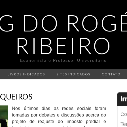
G DO ROG
RIBEIRO
Economista e Professor Universitário
LIVROS INDICADOS
SITES INDICADOS
CONTATO
QUEIROS
Nos últimos dias as redes sociais foram
tomadas por debates e discussões acerca do
projeto de reajuste do imposto predial e