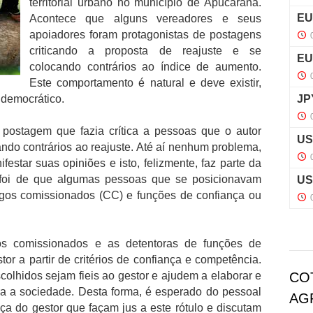
territorial urbano no município de Apucarana.
Acontece que alguns vereadores e seus
apoiadores foram protagonistas de postagens
criticando a proposta de reajuste e se
colocando contrários ao índice de aumento.
Este comportamento é natural e deve existir,
 democrático.
 postagem que fazia crítica a pessoas que o autor
ndo contrários ao reajuste. Até aí nenhum problema,
festar suas opiniões e isto, felizmente, faz parte da
foi de que algumas pessoas que se posicionavam
rgos comissionados (CC) e funções de confiança ou
os comissionados e as detentoras de funções de
or a partir de critérios de confiança e competência.
colhidos sejam fieis ao gestor e ajudem a elaborar e
CO
ara a sociedade. Desta forma, é esperado do pessoal
AG
ça do gestor que façam jus a este rótulo e discutam