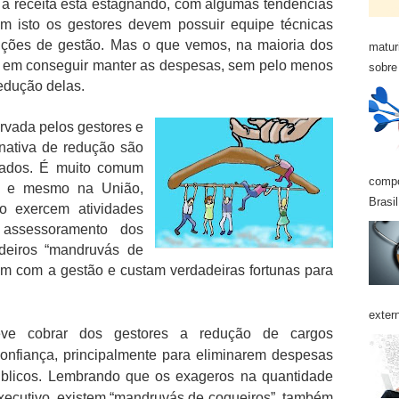
a receita está estagnando, com algumas tendências
m isto os gestores devem possuir equipe técnicas
ções de gestão. Mas o que vemos, na maioria dos
matur
s em conseguir manter as despesas, sem pelo menos
sobre 
redução delas.
vada pelos gestores e
nativa de redução são
nados. É muito comum
compo
, e mesmo na União,
Brasil
o exercem atividades
 assessoramento dos
deiros “mandruvás de
m com a gestão e custam verdadeiras fortunas para
exter
eve cobrar dos gestores a redução de cargos
onfiança, principalmente para eliminarem despesas
úblicos. Lembrando que os exageros na quantidade
executivo, existem “mandruvás de coqueiros”, também