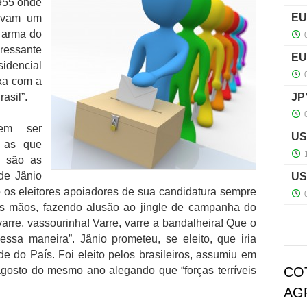
955 onde
tavam um
a arma do
essante
idencial
xa com a
asil”.
dem ser
m as que
o são as
de Jânio
os eleitores apoiadores de sua candidatura sempre
 mãos, fazendo alusão ao jingle de campanha do
 varre, vassourinha! Varre, varre a bandalheira! Que o
ssa maneira”. Jânio prometeu, se eleito, que iria
de do País. Foi eleito pelos brasileiros, assumiu em
gosto do mesmo ano alegando que “forças terríveis
CO
AG