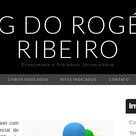
G DO ROG
RIBEIRO
Economista e Professor Universitário
LIVROS INDICADOS
SITES INDICADOS
CONTATO
arei com
ncial de