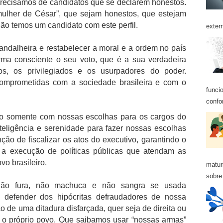
precisamos de candidatos que se declarem honestos.
ulher de César”, que sejam honestos, que estejam
ão temos um candidato com este perfil.
exter
andalheira e restabelecer a moral e a ordem no país
orma consciente o seu voto, que é a sua verdadeira
os, os privilegiados e os usurpadores do poder.
omprometidas com a sociedade brasileira e com o
funci
confo
o somente com nossas escolhas para os cargos do
nteligência e serenidade para fazer nossas escolhas
nção de fiscalizar os atos do executivo, garantindo o
 a execução de políticas públicas que atendam as
o brasileiro.
matur
sobre 
ão fura, não machuca e não sangra se usada
defender dos hipócritas defraudadores de nossa
o de uma ditadura disfarçada, quer seja de direita ou
 o próprio povo. Que saibamos usar “nossas armas”