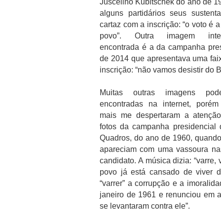
Juscelino Kubitschek do ano de 1
alguns partidários seus susten
cartaz com a inscrição: “o voto é 
povo”. Outra imagem inter
encontrada é a da campanha pres
de 2014 que apresentava uma fai
inscrição: “não vamos desistir do Br
Muitas outras imagens po
encontradas na internet, poré
mais me despertaram a atençã
fotos da campanha presidencial 
Quadros, do ano de 1960, quando 
apareciam com uma vassoura nas
candidato. A música dizia: “varre,
povo já está cansado de viver de
“varrer” a corrupção e a imoralida
janeiro de 1961 e renunciou em a
se levantaram contra ele”.