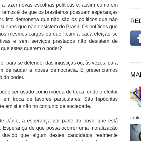
ara fazer novas escolhas políticas e, assim como em
 temos é de que os brasileiros possuem esperanças
. Isto demonstra que não são os políticos que não
RE
sileiros que não desistem do Brasil. Os políticos que
aos mesmos cargos ou que ficam a cada eleição se
tivas e sem serviços prestados não desistem de
á que estes querem o poder?
o” para se defender das injustiças ou, às vezes, para
am defraudar a nossa democracia. E presenciamos
MAI
o do poder.
 pode ser usado como moeda de troca, onde o eleitor
 em troca de favores particulares. São hipócritas
e em si e não no conjunto da sociedade.
relató
 de Jânio, a esperança por parte do povo, que está
. Esperança de que possa ocorrer uma moralização
e, duvido que algum destes candidatos realmente