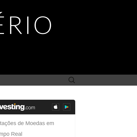
ÉRIO
Search
for: