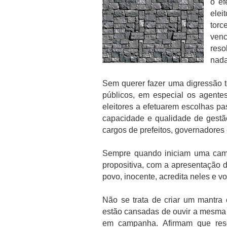
o ef
elei
torc
ven
reso
nada
Sem querer fazer uma digressão 
públicos, em especial os agentes
eleitores a efetuarem escolhas pa
capacidade e qualidade de gestã
cargos de prefeitos, governadores
Sempre quando iniciam uma cam
propositiva, com a apresentação 
povo, inocente, acredita neles e v
Não se trata de criar um mantra 
estão cansadas de ouvir a mesma 
em campanha. Afirmam que reso