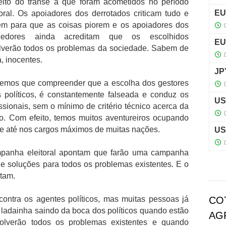
eito do transe a que foram acometidos no período
toral. Os apoiadores dos derrotados criticam tudo e
em para que as coisas piorem e os apoiadores dos
cedores ainda acreditam que os escolhidos
lverão todos os problemas da sociedade. Sabem de
, inocentes.
temos que compreender que a escolha dos gestores
 políticos, é constantemente falseada e conduz os
ssionais, sem o mínimo de critério técnico acerca da
o. Com efeito, temos muitos aventureiros ocupando
 e até nos cargos máximos de muitas nações.
panha eleitoral apontam que farão uma campanha
de soluções para todos os problemas existentes. E o
otam.
contra os agentes políticos, mas muitas pessoas já
CO
ladainha saindo da boca dos políticos quando estão
AG
lverão todos os problemas existentes e quando