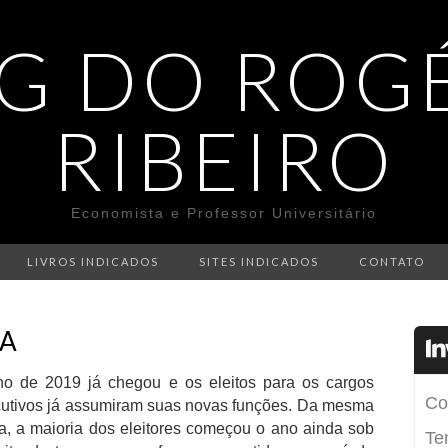
G DO ROG
RIBEIRO
Economista e Professor Universitário
LIVROS INDICADOS
SITES INDICADOS
CONTATO
RA
o de 2019 já chegou e os eleitos para os cargos
utivos já assumiram suas novas funções. Da mesma
a, a maioria dos eleitores começou o ano ainda sob