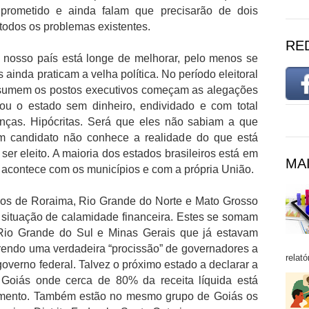
ometido e ainda falam que precisarão de dois
todos os problemas existentes.
RE
 nosso país está longe de melhorar, pelo menos se
 ainda praticam a velha política. No período eleitoral
ssumem os postos executivos começam as alegações
ou o estado sem dinheiro, endividado e com total
nanças. Hipócritas. Será que eles não sabiam a que
 candidato não conhece a realidade do que está
er eleito. A maioria dos estados brasileiros está em
MAI
 acontece com os municípios e com a própria União.
os de Roraima, Rio Grande do Norte e Mato Grosso
 situação de calamidade financeira. Estes se somam
 Rio Grande do Sul e Minas Gerais que já estavam
rendo uma verdadeira “procissão” de governadores a
relató
 governo federal. Talvez o próximo estado a declarar a
 Goiás onde cerca de 80% da receita líquida está
mento. Também estão no mesmo grupo de Goiás os