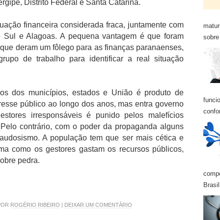
gipe, Distrito Federal e Santa Catarina.
uação financeira considerada fraca, juntamente com
matur
o Sul e Alagoas. A pequena vantagem é que foram
sobre 
es que deram um fôlego para as finanças paranaenses,
upo de trabalho para identificar a real situação
ros dos municípios, estados e União é produto de
funci
teresse público ao longo dos anos, mas entra governo
confo
tores irresponsáveis é punido pelos malefícios
 Pelo contrário, com o poder da propaganda alguns
audosismo. A população tem que ser mais cética e
ma como os gestores gastam os recursos públicos,
sobre pedra.
compo
Brasil
 POR
ROGÉRIO RIBEIRO
|
DEIXAR UM COMENTÁRIO