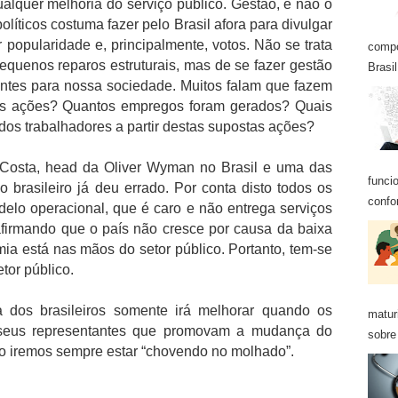
ualquer melhoria do serviço público. Gestão, e não o
líticos costuma fazer pelo Brasil afora para divulgar
popularidade e, principalmente, votos. Não se trata
compo
equenos reparos estruturais, mas de se fazer gestão
Brasil
rantes para nossa sociedade. Muitos falam que fazem
is ações? Quantos empregos foram gerados? Quais
dos trabalhadores a partir destas supostas ações?
Costa, head da Oliver Wyman no Brasil e uma das
funci
o brasileiro já deu errado. Por conta disto todos os
confo
delo operacional, que é caro e não entrega serviços
afirmando que o país não cresce por causa da baixa
ia está nas mãos do setor público. Portanto, tem-se
tor público.
dos brasileiros somente irá melhorar quando os
matur
de seus representantes que promovam a mudança do
sobre 
to iremos sempre estar “chovendo no molhado”.