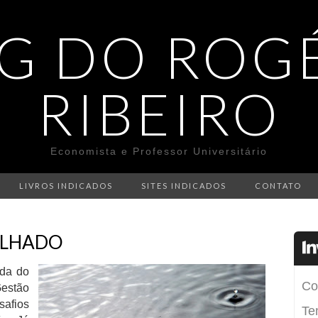
G DO ROG
RIBEIRO
Economista e Professor Universitário
LIVROS INDICADOS
SITES INDICADOS
CONTATO
OLHADO
nda do
Gestão
safios