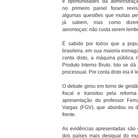
e oportunidades da administraç
no primeiro painel foram revis
algumas questões que muitas pe
já sabem, mas como dize
aeromoças: não custa serem lemb
É sabido por todos que a popu
brasileira, em sua maioria esmag
conta disto, a máquina pública
Produto Interno Bruto. Isto se dá
processual. Por conta disto ela é l
O debate girou em torno de gestã
fiscal e transitou pela refor
apresentação do professor Fer
Vargas (FGV), que abordou os d
frente.
As evidências apresentadas são 
dos países mais desigual do mu