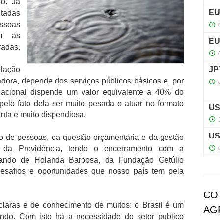
ão. Já
itadas
ssoas
m as
radas.
lação
adora, depende dos serviços públicos básicos e, por
 nacional dispende um valor equivalente a 40% do
 pelo fato dela ser muito pesada e atuar no formato
enta e muito dispendiosa.
o de pessoas, da questão orçamentária e da gestão
ma da Previdência, tendo o encerramento com a
nando de Holanda Barbosa, da Fundação Getúlio
esafios e oportunidades que nosso país tem pela
CO
claras e de conhecimento de muitos: o Brasil é um
AG
ndo. Com isto há a necessidade do setor público