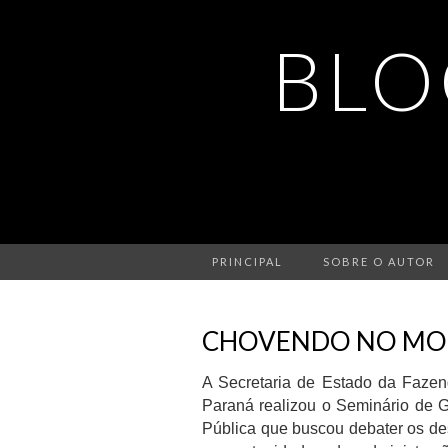
BLO
PRINCIPAL
SOBRE O AUTOR
CHOVENDO NO M
A Secretaria de Estado da Faze
Paraná realizou o Seminário de 
Pública que buscou debater os de