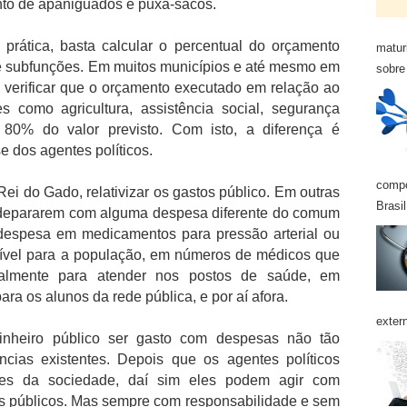
nto de apaniguados e puxa-sacos.
a prática, basta calcular o percentual do orçamento
matur
e subfunções. Em muitos municípios e até mesmo em
sobre 
 verificar que o orçamento executado em relação ao
es como agricultura, assistência social, segurança
 80% do valor previsto. Com isto, a diferença é
e dos agentes políticos.
compo
i do Gado, relativizar os gastos público. Em outras
Brasil
 depararem com alguma despesa diferente do comum
 despesa em medicamentos para pressão arterial ou
nível para a população, em números de médicos que
salmente para atender nos postos de saúde, em
ara os alunos da rede pública, e por aí afora.
exter
nheiro público ser gasto com despesas não tão
rências existentes. Depois que os agentes políticos
des da sociedade, daí sim eles podem agir com
os públicos. Mas sempre com responsabilidade e sem