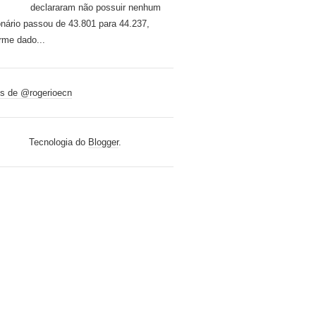
declararam não possuir nenhum
onário passou de 43.801 para 44.237,
rme dado...
s de @rogerioecn
Tecnologia do
Blogger
.