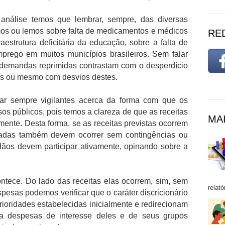
nálise temos que lembrar, sempre, das diversas
mos ou lemos sobre falta de medicamentos e médicos
RE
aestrutura deficitária da educação, sobre a falta de
prego em muitos municípios brasileiros. Sem falar
 demandas reprimidas contrastam com o desperdício
eas ou mesmo com desvios destes.
tar sempre vigilantes acerca da forma com que os
sos públicos, pois temos a clareza de que as receitas
MAI
mente. Desta forma, se as receitas previstas ocorrem
adas também devem ocorrer sem contingências ou
adãos devem participar ativamente, opinando sobre a
ontece. Do lado das receitas elas ocorrem, sim, sem
relató
esas podemos verificar que o caráter discricionário
prioridades estabelecidas inicialmente e redirecionam
ra despesas de interesse deles e de seus grupos