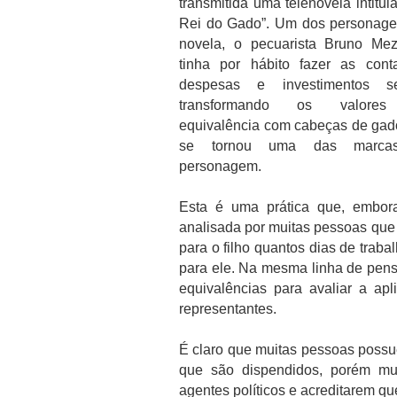
transmitida uma telenovela intitul
Rei do Gado”. Um dos personage
novela, o pecuarista Bruno Mez
tinha por hábito fazer as cont
despesas e investimentos s
transformando os valore
equivalência com cabeças de gado
se tornou uma das marca
personagem.
Esta é uma prática que, embora
analisada por muitas pessoas que
para o filho quantos dias de traba
para ele. Na mesma linha de pens
equivalências para avaliar a ap
representantes.
É claro que muitas pessoas possu
que são dispendidos, porém mui
agentes políticos e acreditarem q