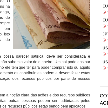
ada “O
ns na
enga,
as de
empre
s em
. Isto
s do
 possa parecer satírica, deve ser considerada e
 não sabem o valor do dinheiro. Um pai pode ensinar
lho ele tem que ter para poder comprar isto ou aquilo
amento os contribuintes podem e devem fazer estas
licação dos recursos públicos por parte de nossos
em a noção clara das ações e dos recursos públicos
CO
tas outras pessoas podem ser ludibriadas pelos
AG
ue os recursos públicos estão sendo bem aplicados.