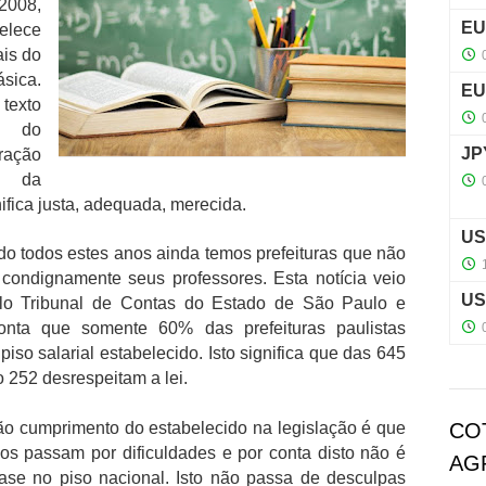
2008,
elece
ais do
ásica.
exto
a do
ração
es da
ifica justa, adequada, merecida.
do todos estes anos ainda temos prefeituras que não
ondignamente seus professores. Esta notícia veio
pelo Tribunal de Contas do Estado de São Paulo e
onta que somente 60% das prefeituras paulistas
iso salarial estabelecido. Isto significa que das 645
 252 desrespeitam a lei.
não cumprimento do estabelecido na legislação é que
CO
ios passam por dificuldades e por conta disto não é
AG
ase no piso nacional. Isto não passa de desculpas