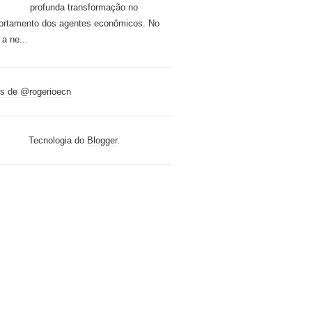
profunda transformação no
rtamento dos agentes econômicos. No
 a ne...
s de @rogerioecn
Tecnologia do
Blogger
.