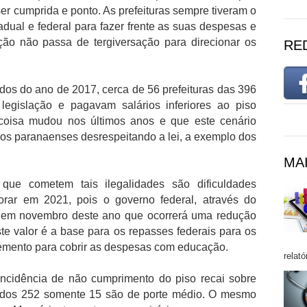
 ser cumprida e ponto. As prefeituras sempre tiveram o
adual e federal para fazer frente as suas despesas e
ção não passa de tergiversação para direcionar os
RE
os do ano de 2017, cerca de 56 prefeituras das 396
legislação e pagavam salários inferiores ao piso
 coisa mudou nos últimos anos e que este cenário
ios paranaenses desrespeitando a lei, a exemplo dos
MAI
que cometem tais ilegalidades são dificuldades
iorar em 2021, pois o governo federal, através do
u em novembro deste ano que ocorrerá uma redução
te valor é a base para os repasses federais para os
emento para cobrir as despesas com educação.
relató
incidência de não cumprimento do piso recai sobre
 dos 252 somente 15 são de porte médio. O mesmo