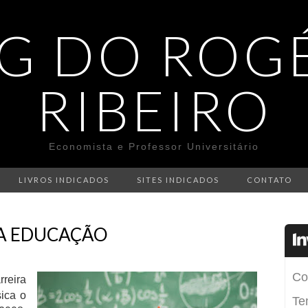
G DO ROG
RIBEIRO
Economista e Professor Universitário
LIVROS INDICADOS
SITES INDICADOS
CONTATO
A EDUCAÇÃO
rreira
ica o