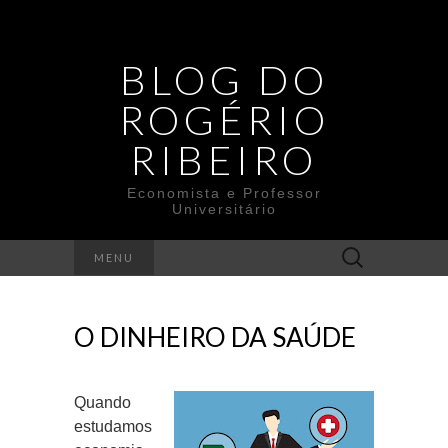
BLOG DO
ROGÉRIO
RIBEIRO
Economista e Professor
Universitário
Search
MENU
for:
O DINHEIRO DA SAÚDE
Quando
estudamos