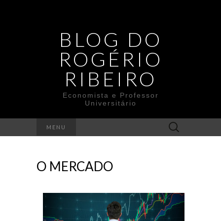
BLOG DO
ROGÉRIO
RIBEIRO
Economista e Professor
Universitário
Search
MENU
for:
O MERCADO