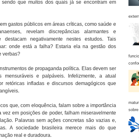
s, sendo que muitos dos quais já se encontram em
exter
 em gastos públicos em áreas críticas, como saúde e
naenses, revelam discrepâncias alarmantes e
e destacam negativamente nestes estudos. Tais
nar: onde está a falha? Estaria ela na gestão dos
e verbas?
funci
confo
instrumentos de propaganda política. Elas devem ser
s mensuráveis e palpáveis. Infelizmente, a atual
r retóricas infladas e discursos demagógicos que
angíveis.
matur
icos que, com eloquência, falam sobre a importância
sobre 
ma vez em posições de poder, falham miseravelmente
ulação. Palavras sem ações concretas são vazias e,
ras. A sociedade brasileira merece mais do que
mação real e duradoura.