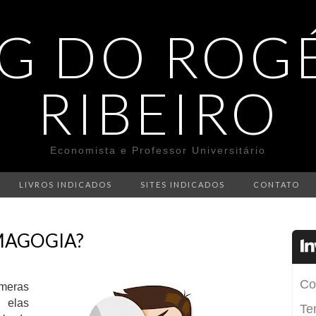
G DO ROG
RIBEIRO
Economista e Professor Universitário
LIVROS INDICADOS
SITES INDICADOS
CONTATO
MAGOGIA?
meras
 elas