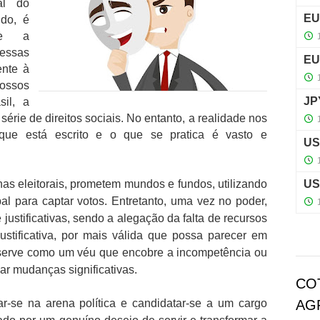
al do
do, é
ue a
essas
ente à
ossos
sil, a
érie de direitos sociais. No entanto, a realidade nos
que está escrito e o que se pratica é vasto e
as eleitorais, prometem mundos e fundos, utilizando
pal para captar votos. Entretanto, uma vez no poder,
ustificativas, sendo a alegação da falta de recursos
ustificativa, por mais válida que possa parecer em
 serve como um véu que encobre a incompetência ou
izar mudanças significativas.
CO
-se na arena política e candidatar-se a um cargo
AG