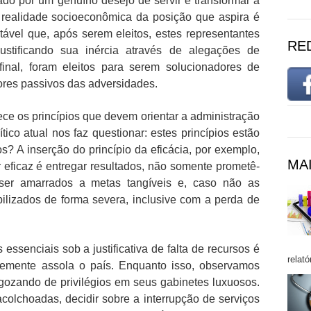
nado por um genuíno desejo de servir e transformar a
 realidade socioeconômica da posição que aspira é
itável que, após serem eleitos, estes representantes
RE
stificando sua inércia através de alegações de
inal, foram eleitos para serem solucionadores de
res passivos das adversidades.
ece os princípios que devem orientar a administração
ítico atual nos faz questionar: estes princípios estão
? A inserção do princípio da eficácia, por exemplo,
MAI
eficaz é entregar resultados, não somente prometê-
m ser amarrados a metas tangíveis e, caso não as
lizados de forma severa, inclusive com a perda de
 essenciais sob a justificativa de falta de recursos é
relató
ntemente assola o país. Enquanto isso, observamos
gozando de privilégios em seus gabinetes luxuosos.
olchoadas, decidir sobre a interrupção de serviços