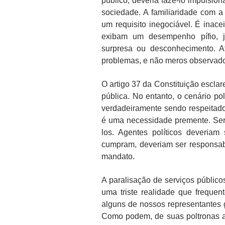
público, deveria fazê-lo impulsio
sociedade. A familiaridade com a
um requisito inegociável. É inace
exibam um desempenho pífio, ju
surpresa ou desconhecimento. Af
problemas, e não meros observado
O artigo 37 da Constituição esclar
pública. No entanto, o cenário pol
verdadeiramente sendo respeitados
é uma necessidade premente. Ser 
los. Agentes políticos deveria
cumpram, deveriam ser responsabi
mandato.
A paralisação de serviços públicos
uma triste realidade que freque
alguns de nossos representantes 
Como podem, de suas poltronas ac