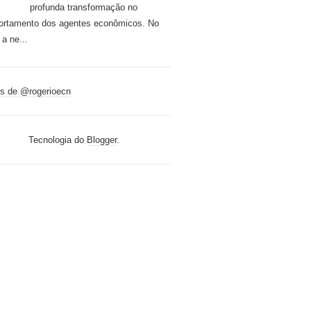
profunda transformação no
rtamento dos agentes econômicos. No
 a ne...
s de @rogerioecn
Tecnologia do
Blogger
.