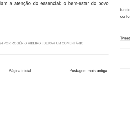
iam a atenção do essencial: o bem-estar do povo
funci
confo
Tweet
024 POR
ROGÉRIO RIBEIRO
|
DEIXAR UM COMENTÁRIO
Página inicial
Postagem mais antiga