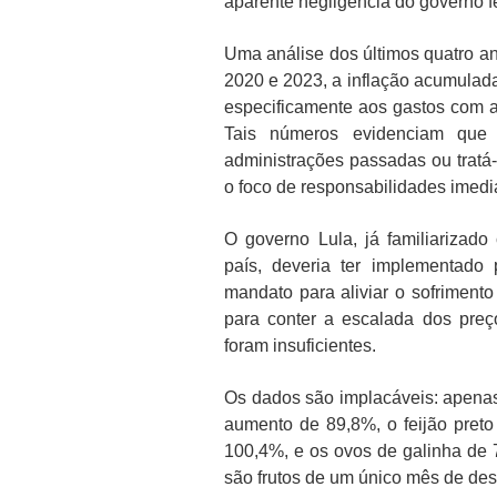
aparente negligência do governo fe
Uma análise dos últimos quatro a
2020 e 2023, a inflação acumulada
especificamente aos gastos com a
Tais números evidenciam que 
administrações passadas ou tratá
o foco de responsabilidades imedi
O governo Lula, já familiarizado
país, deveria ter implementado 
mandato para aliviar o sofriment
para conter a escalada dos pre
foram insuficientes.
Os dados são implacáveis: apenas
aumento de 89,8%, o feijão preto
100,4%, e os ovos de galinha de 
são frutos de um único mês de de