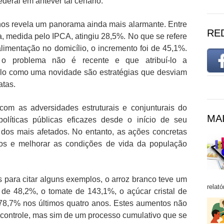
deral em antever tal cenário.
nos revela um panorama ainda mais alarmante. Entre
RE
, medida pelo IPCA, atingiu 28,5%. No que se refere
limentação no domicílio, o incremento foi de 45,1%.
o problema não é recente e que atribuí-lo a
-lo como uma novidade são estratégias que desviam
atas.
 com as adversidades estruturais e conjunturais do
MAI
políticas públicas eficazes desde o início de seu
o dos mais afetados. No entanto, as ações concretas
ços e melhorar as condições de vida da população
 para citar alguns exemplos, o arroz branco teve um
relató
 de 48,2%, o tomate de 143,1%, o açúcar cristal de
78,7% nos últimos quatro anos. Estes aumentos não
scontrole, mas sim de um processo cumulativo que se