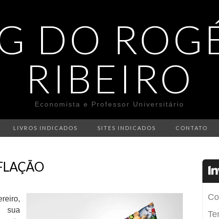
G DO ROG
RIBEIRO
Economista e Professor Universitário
LIVROS INDICADOS
SITES INDICADOS
CONTATO
NFLAÇÃO
reiro,
u sua