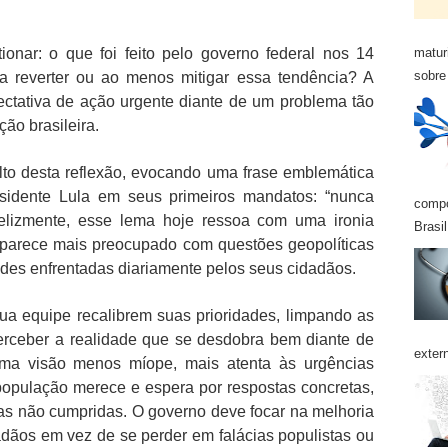
onar: o que foi feito pelo governo federal nos 14
matur
sobre 
a reverter ou ao menos mitigar essa tendência? A
pectativa de ação urgente diante de um problema tão
ção brasileira.
lto desta reflexão, evocando uma frase emblemática
sidente Lula em seus primeiros mandatos: “nunca
compo
nfelizmente, esse lema hoje ressoa com uma ironia
Brasil
parece mais preocupado com questões geopolíticas
des enfrentadas diariamente pelos seus cidadãos.
sua equipe recalibrem suas prioridades, limpando as
perceber a realidade que se desdobra bem diante de
exter
ma visão menos míope, mais atenta às urgências
 população merece e espera por respostas concretas,
sas não cumpridas. O governo deve focar na melhoria
adãos em vez de se perder em falácias populistas ou