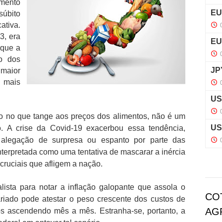
mento
súbito
ativa.
3, era
 que a
to dos
maior
mais
udo no que tange aos preços dos alimentos, não é um
. A crise da Covid-19 exacerbou essa tendência,
r alegação de surpresa ou espanto por parte das
nterpretada como uma tentativa de mascarar a inércia
cruciais que afligem a nação.
ista para notar a inflação galopante que assola o
CO
ariado pode atestar o peso crescente dos custos de
AG
os ascendendo mês a mês. Estranha-se, portanto, a