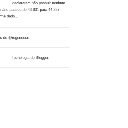
declararam não possuir nenhum
onário passou de 43.801 para 44.237,
rme dado...
s de @rogerioecn
Tecnologia do
Blogger
.