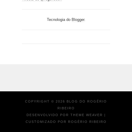
Tecnologia do
Blogger
.
COPYRIGHT ©
2026
BLOG DO ROGÉRIO
RIBEIRO
DESENVOLVIDO POR
THEME WEAVER
|
CUSTOMIZADO POR ROGÉRIO RIBEIRO