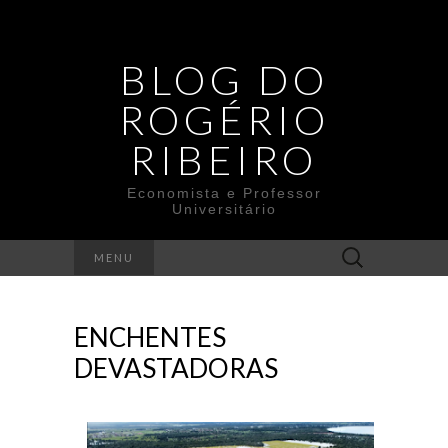
BLOG DO
ROGÉRIO
RIBEIRO
Economista e Professor
Universitário
Search
MENU
for:
ENCHENTES
DEVASTADORAS