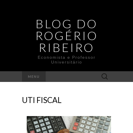
BLOG DO
ROGÉRIO
RIBEIRO
Economista e Professor
Universitário
Search
MENU
for:
UTI FISCAL