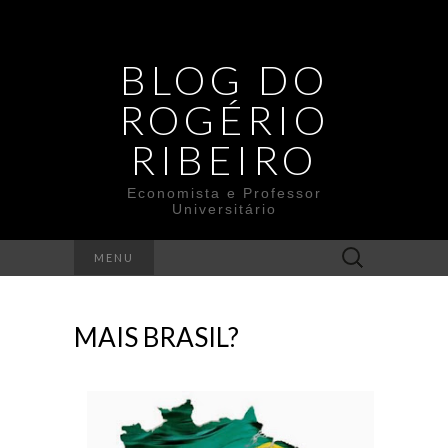
BLOG DO
ROGÉRIO
RIBEIRO
Economista e Professor
Universitário
Search
MENU
for:
MAIS BRASIL?