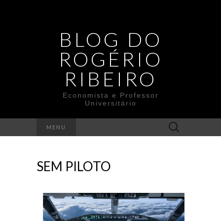
BLOG DO
ROGÉRIO
RIBEIRO
Economista e Professor
Universitário
Search
MENU
for:
SEM PILOTO