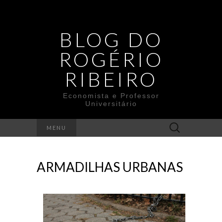
BLOG DO
ROGÉRIO
RIBEIRO
Economista e Professor
Universitário
Search
MENU
for:
ARMADILHAS URBANAS