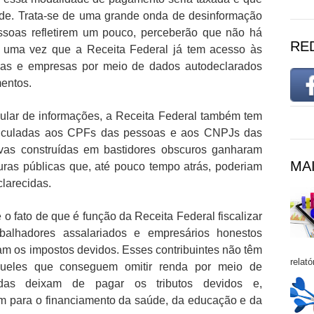
ade. Trata-se de uma grande onda de desinformação
essoas refletirem um pouco, perceberão que não há
RE
, uma vez que a Receita Federal já tem acesso às
soas e empresas por meio de dados autodeclarados
mentos.
ular de informações, a Receita Federal também tem
inculadas aos CPFs das pessoas e aos CNPJs das
ivas construídas em bastidores obscuros ganharam
MAI
guras públicas que, até pouco tempo atrás, poderiam
clarecidas.
 o fato de que é função da Receita Federal fiscalizar
alhadores assalariados e empresários honestos
m os impostos devidos. Esses contribuintes não têm
relató
queles que conseguem omitir renda por meio de
rçadas deixam de pagar os tributos devidos e,
m para o financiamento da saúde, da educação e da