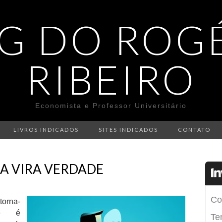
G DO ROG
RIBEIRO
Economista e Professor Universitário
LIVROS INDICADOS
SITES INDICADOS
CONTATO
A VIRA VERDADE
torna-
se é