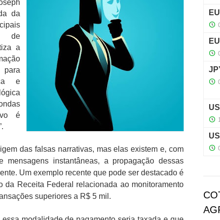
oseph
da da
cipais
a de
tiza a
rmação
 para
ica e
lógica
ondas
ivo é
.
rigem das falsas narrativas, mas elas existem e, com
 de mensagens instantâneas, a propagação dessas
mente. Um exemplo recente que pode ser destacado é
o da Receita Federal relacionada ao monitoramento
CO
transações superiores a R$ 5 mil.
AG
ue essa modalidade de pagamento seria taxada e que