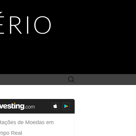
ÉRIO
Search
for: