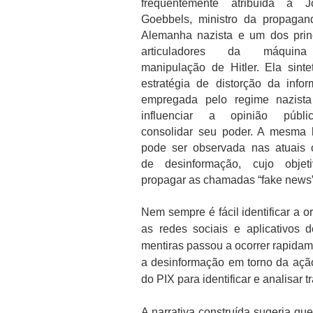
frequentemente atribuída a J
Goebbels, ministro da propagan
Alemanha nazista e um dos prin
articuladores da máquin
manipulação de Hitler. Ela sinte
estratégia de distorção da info
empregada pelo regime nazista
influenciar a opinião públ
consolidar seu poder. A mesma 
pode ser observada nas atuais 
de desinformação, cujo objet
propagar as chamadas “fake news”
Nem sempre é fácil identificar a o
as redes sociais e aplicativos
mentiras passou a ocorrer rapida
a desinformação em torno da açã
do PIX para identificar e analisar 
A narrativa construída sugeria q