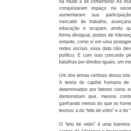
há muito a se comemorar. As mu
conquistaram espaço na socie
aumentaram sua participaç
mercado de trabalho, avançar
educação e ocupam, ainda q
forma desigual, postos de lideran
entanto, como vi em uma postag
redes sociais, essa data não dev
político. E com isso concordo p
batalhas por direitos iguais, um m
Um dos temas centrais dessa luta
A teoria do capital humano de
determinados por fatores como es
demonstram que, mesmo contro
ganhando menos do que os homen
teorias: a do “teto de vidro” e a do
O “teto de vidro” é uma barreir