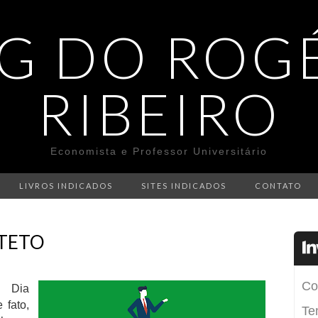
G DO ROG
RIBEIRO
Economista e Professor Universitário
LIVROS INDICADOS
SITES INDICADOS
CONTATO
 TETO
o Dia
 fato,