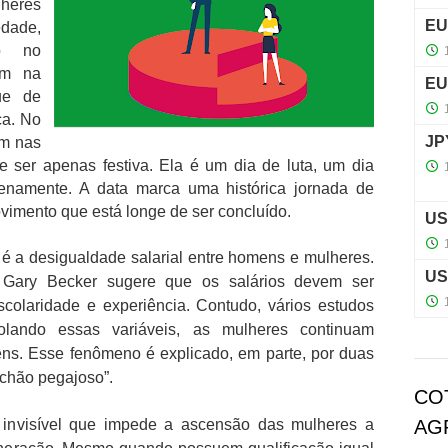
lheres
dade,
ão no
am na
ue de
ça. No
em nas
e ser apenas festiva. Ela é um dia de luta, um dia
lenamente. A data marca uma histórica jornada de
ovimento que está longe de ser concluído.
 é a desigualdade salarial entre homens e mulheres.
 Gary Becker sugere que os salários devem ser
colaridade e experiência. Contudo, vários estudos
lando essas variáveis, as mulheres continuam
s. Esse fenômeno é explicado, em parte, por duas
 “chão pegajoso”.
CO
a invisível que impede a ascensão das mulheres a
AG