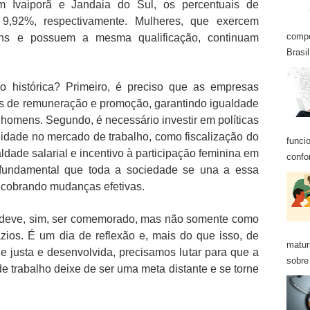
 Ivaiporã e Jandaia do Sul, os percentuais de
9,92%, respectivamente. Mulheres, que exercem
compo
ens e possuem a mesma qualificação, continuam
Brasil
o histórica? Primeiro, é preciso que as empresas
es de remuneração e promoção, garantindo igualdade
homens. Segundo, é necessário investir em políticas
dade no mercado de trabalho, como fiscalização do
funci
dade salarial e incentivo à participação feminina em
confo
é fundamental que toda a sociedade se una a essa
 cobrando mudanças efetivas.
s deve, sim, ser comemorado, mas não somente como
azios. É um dia de reflexão e, mais do que isso, de
matur
justa e desenvolvida, precisamos lutar para que a
sobre 
 trabalho deixe de ser uma meta distante e se torne