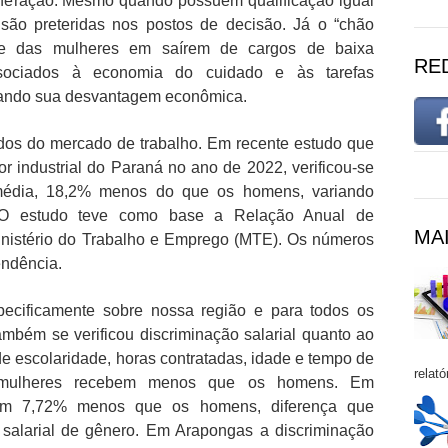
uneração. Mesmo quando possuem qualificação igual
são preteridas nos postos de decisão. Já o “chão
dade das mulheres em saírem de cargos de baixa
RE
sociados à economia do cuidado e às tarefas
tuando sua desvantagem econômica.
dos do mercado de trabalho. Em recente estudo que
or industrial do Paraná no ano de 2022, verificou-se
édia, 18,2% menos do que os homens, variando
 O estudo teve como base a Relação Anual de
MAI
inistério do Trabalho e Emprego (MTE). Os números
endência.
pecificamente sobre nossa região e para todos os
ambém se verificou discriminação salarial quanto ao
de escolaridade, horas contratadas, idade e tempo de
relató
s mulheres recebem menos que os homens. Em
em 7,72% menos que os homens, diferença que
 salarial de gênero. Em Arapongas a discriminação