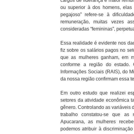
cargos de liderança e maior rem
ou superior à dos homens, elas 
pegajoso” refere-se à dificul
remuneração, muitas vezes as
consideradas “femininas”, perpe
Essa realidade é evidente nos da
fiz sobre os salários pagos no set
que as mulheres ganham, em m
conforme a região do estado.
Informações Sociais (RAIS), do M
da nossa região confirmam essa t
Em outro estudo que realizei es
setores da atividade econômica t
gênero. Controlando as variáveis 
trabalho constatou-se que a
Apucarana, as mulheres receb
podemos atribuir à discriminação