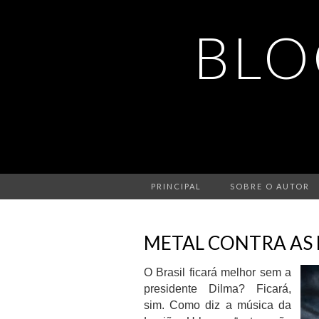
BLO
PRINCIPAL
SOBRE O AUTOR
METAL CONTRA AS
O Brasil ficará melhor sem a
presidente Dilma? Ficará,
sim. Como diz a música da