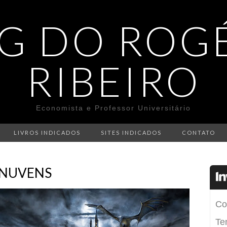
G DO ROG
RIBEIRO
Economista e Professor Universitário
LIVROS INDICADOS
SITES INDICADOS
CONTATO
 NUVENS