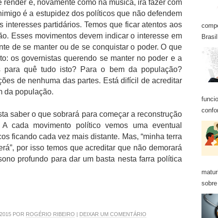
e render e, novamente como na música, irá fazer com
inimigo é a estupidez dos políticos que não defendem
interesses partidários. Temos que ficar atentos aos
compo
ão. Esses movimentos devem indicar o interesse em
Brasil
te de se manter ou de se conquistar o poder. O que
to: os governistas querendo se manter no poder e a
s para quê tudo isto? Para o bem da população?
ões de nenhuma das partes. Está difícil de acreditar
m da população.
funci
confo
sta saber o que sobrará para começar a reconstrução
 A cada movimento político vemos uma eventual
s ficando cada vez mais distante. Mas, “minha terra
terá”, por isso temos que acreditar que não demorará
ono profundo para dar um basta nesta farra política
matur
sobre 
 2015 POR
ROGÉRIO RIBEIRO
|
DEIXAR UM COMENTÁRIO