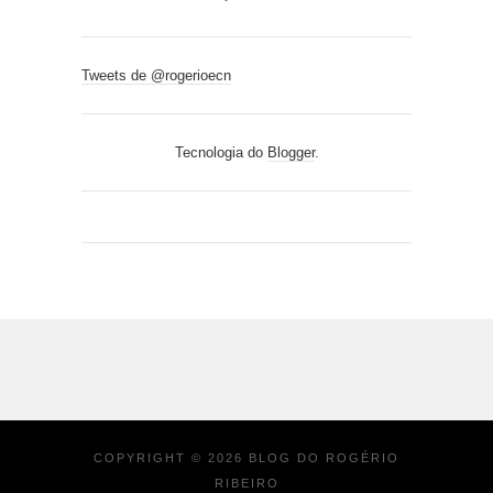
Tweets de @rogerioecn
Tecnologia do
Blogger
.
COPYRIGHT ©
2026
BLOG DO ROGÉRIO
RIBEIRO