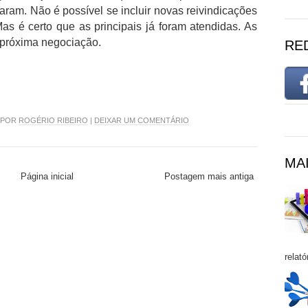
ram. Não é possível se incluir novas reivindicações
as é certo que as principais já foram atendidas. As
a próxima negociação.
RE
8 POR
ROGÉRIO RIBEIRO
|
DEIXAR UM COMENTÁRIO
MAI
Página inicial
Postagem mais antiga
relató