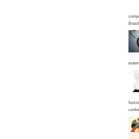
compo
Brasil
exter
funci
confo