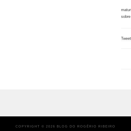
matur
sobre 
Tweet
COPYRIGHT ©
2026
BLOG DO ROGÉRIO RIBEIRO