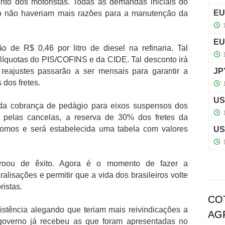
nto dos motoristas. Todas as demandas iniciais do
to não haveriam mais razões para a manutenção da
de R$ 0,46 por litro de diesel na refinaria. Tal
alíquotas do PIS/COFINS e da CIDE. Tal desconto irá
reajustes passarão a ser mensais para garantir a
 dos fretes.
 da cobrança de pedágio para eixos suspensos dos
pelas cancelas, a reserva de 30% dos fretes da
omos e será estabelecida uma tabela com valores
roou de êxito. Agora é o momento de fazer a
ralisações e permitir que a vida dos brasileiros volte
istas.
CO
sistência alegando que teriam mais reivindicações a
AG
 governo já recebeu as que foram apresentadas no