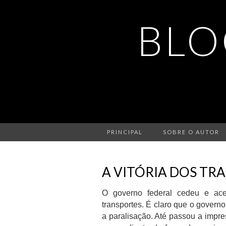
BLO
PRINCIPAL
SOBRE O AUTOR
A VITÓRIA DOS TR
O governo federal cedeu e acei
transportes. É claro que o governo
a paralisação. Até passou a imp