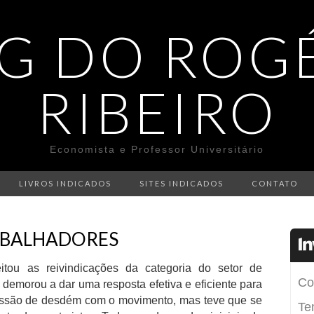
G DO ROG
RIBEIRO
Economista e Professor Universitário
LIVROS INDICADOS
SITES INDICADOS
CONTATO
ABALHADORES
tou as reivindicações da categoria do setor de
 demorou a dar uma resposta efetiva e eficiente para
ressão de desdém com o movimento, mas teve que se