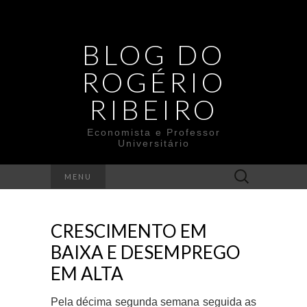
BLOG DO
ROGÉRIO
RIBEIRO
Economista e Professor
Universitário
Search
MENU
for:
CRESCIMENTO EM
BAIXA E DESEMPREGO
EM ALTA
Pela décima segunda semana seguida as