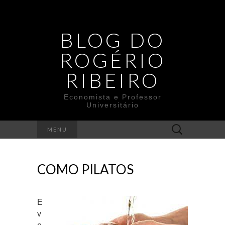
BLOG DO
ROGÉRIO
RIBEIRO
Economista e Professor
Universitário
Search
MENU
for:
COMO PILATOS
E
v