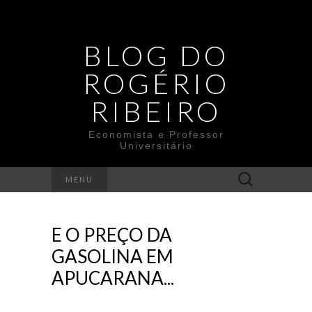
BLOG DO
ROGÉRIO
RIBEIRO
Economista e Professor
Universitário
Search
MENU
for:
E O PREÇO DA
GASOLINA EM
APUCARANA...