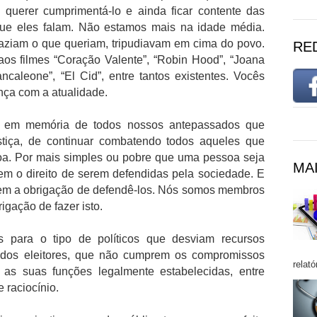
 querer cumprimentá-lo e ainda ficar contente das
ue eles falam. Não estamos mais na idade média.
faziam o que queriam, tripudiavam em cima do povo.
RE
s filmes “Coração Valente”, “Robin Hood”, “Joana
ancaleone”, “El Cid”, entre tantos existentes. Vocês
ça com a atualidade.
, em memória de todos nossos antepassados que
ustiça, de continuar combatendo todos aqueles que
oa. Por mais simples ou pobre que uma pessoa seja
MAI
tem o direito de serem defendidas pela sociedade. E
em a obrigação de defendê-los. Nós somos membros
igação de fazer isto.
para o tipo de políticos que desviam recursos
 dos eleitores, que não cumprem os compromissos
relató
s suas funções legalmente estabelecidas, entre
 raciocínio.