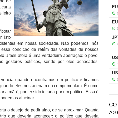
udo de
 curta
ileiro
“botar
 isto
xistentes em nossa sociedade. Não podemos, nós
ais essa condição de refém das vontades de nossos
lo Brasil afora é uma verdadeira aberração: o povo,
 gestores políticos, sendo por eles achacados,
erência quando encontramos um político e ficamos
s quando eles nos acenam ou cumprimentam. É como
 a mão”, por ter sido tocada por um político. Essa é
 podemos alucinar.
CO
rta o desejo de pedir algo, de se aproximar. Quanta
AG
io que deveria acontecer: o político que deveria