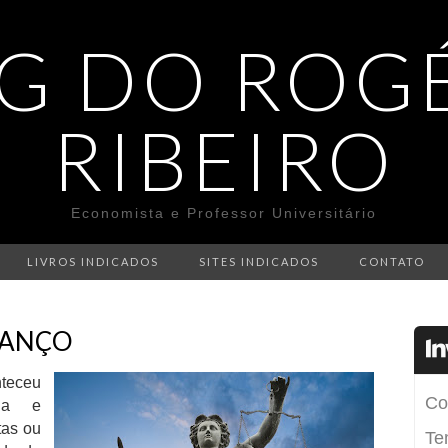
G DO ROG
RIBEIRO
Economista e Professor Universitário
LIVROS INDICADOS
SITES INDICADOS
CONTATO
 DANÇO
nteceu
da e
tas ou