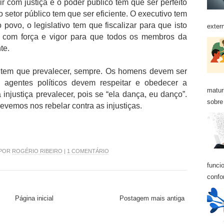
r com justiça e o poder público tem que ser perfeito
 setor público tem que ser eficiente. O executivo tem
povo, o legislativo tem que fiscalizar para que isto
exter
ir com força e vigor para que todos os membros da
te.
ça tem que prevalecer, sempre. Os homens devem ser
 agentes políticos devem respeitar e obedecer a
matur
njustiça prevalecer, pois se “ela dança, eu danço”.
sobre 
evemos nos rebelar contra as injustiças.
 POR
ROGÉRIO RIBEIRO
|
1 COMENTÁRIO
funci
confo
Página inicial
Postagem mais antiga