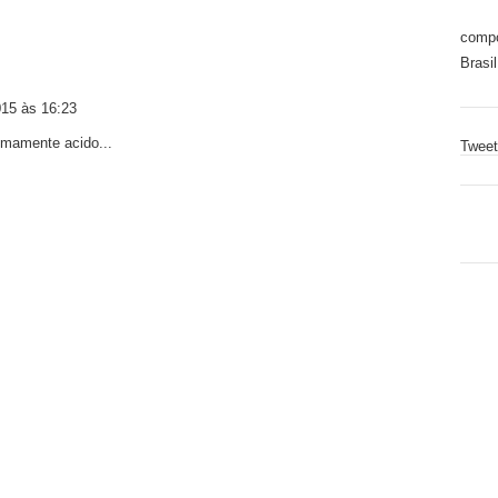
compo
Brasil
015 às 16:23
remamente acido...
Tweet