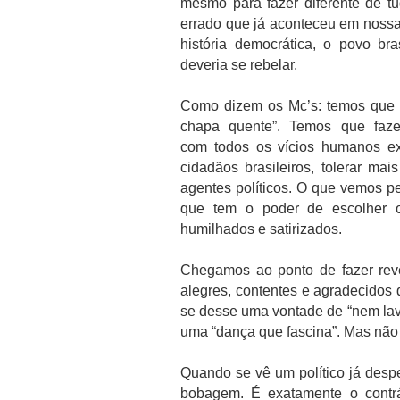
mesmo para fazer diferente de t
errado que já aconteceu em nossa
história democrática, o povo bras
deveria se rebelar.
Como dizem os Mc’s: temos que 
chapa quente”. Temos que fazer
com todos os vícios humanos e
cidadãos brasileiros, tolerar m
agentes políticos. O que vemos pe
que tem o poder de escolher os
humilhados e satirizados.
Chegamos ao ponto de fazer rev
alegres, contentes e agradecido
se desse uma vontade de “nem lavar
uma “dança que fascina”. Mas não
Quando se vê um político já despe
bobagem. É exatamente o contrár