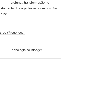
profunda transformação no
rtamento dos agentes econômicos. No
 a ne...
s de @rogerioecn
Tecnologia do
Blogger
.