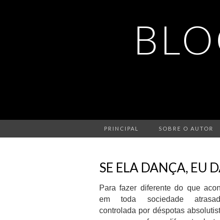
BLO
PRINCIPAL
SOBRE O AUTOR
SE ELA DANÇA, EU
Para fazer diferente do que aco
em toda sociedade atrasa
controlada por déspotas absolutis