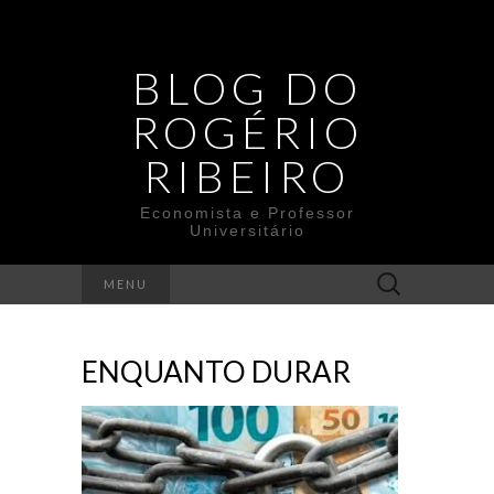
BLOG DO
ROGÉRIO
RIBEIRO
Economista e Professor
Universitário
Search
MENU
for:
ENQUANTO DURAR