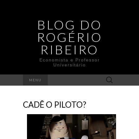
BLOG DO
ROGÉRIO
RIBEIRO
Economista e Professor
Universitário
Search
MENU
for:
CADÊ O PILOTO?